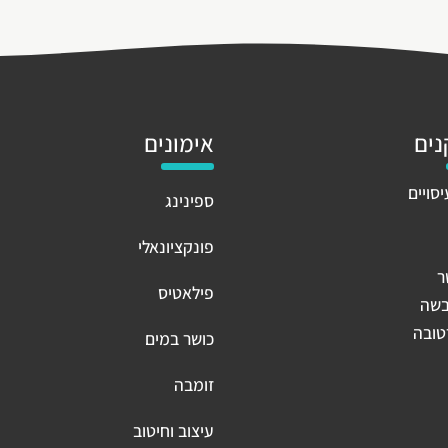
ים
אימונים
סויים
ספינינג
פונקציונאלי
ר
פילאטיס
בשה
טובה
כושר במים
זומבה
עיצוב וחיטוב