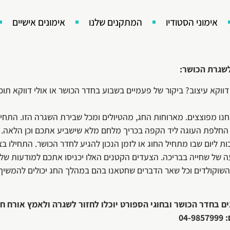
אימוני הסטודיו
המתקנים שלנו
אימונים אישיים
ילים לפספס אימוני כושר, לוותר על ביקור בבריכת השחייה ופחות מ
רגלים הטובים ולהיכנס לכושר. אם אתם מחפשים בריכת שחייה בצפון א
לשגרת הכושר:
 דווקא עיצוב? ביקור של פעמיים בשבוע בחדר הכושר או אולי דווקא תוכ
נחנו מפוצצים. מארוחות החג, מהטיולים ומכל שבירת השגרה הזו. התחי
, החלפת העוגה ליד הקפה בכריך מלחם מלא שישביע אתכם וכן הלאה.
ות ליום שבו מתחיל החוג או לזמן הנכון להגיע לחדר הכושר. התחילו ב
ה של שחייה בבריכה. הצעדים הקטנים האלו יכניסו אתכם למודעות של א
 השוקולדים וכל שאר הדברים שחטאנו בהם במהלך החג יכולים להמשיך 
 בחדר הכושר ובחוגי הספורט יוכלו לחזור לשגרה ולאמץ אורח חיי
04