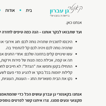
בית
אודות
תקופת החגים היא תקופה שבה השגרה נעצרת. אנחנו מתח
מאמינים שתקופת אחרי החגים היא זמן מעולה לחזור לה
אנחנו כאן.
ועד שתבואו לבקר אותנו – הנה כמה טיפים לחזרה 
היכנסו לתוכנית שתהיה נוחה לכם: חוג אירובי או
שתהיה נוחה לכם ויהיה לכם קל להתמיד בה.
עשו שינויים קלים בתזונה שלכם: אחרי החגים א
תה או קפה, אכילת כמה מנות של פירות וירקות
התחילו בקטן וחפשו את "הגדול": לא חייבים לחכ
קלילות יזומות בכל בוקר או להגיע מדי פעם לשע
נקו את הבית משאריות החג – העוגות, העוגיות,
אנחנו בקאנטרי גן עברון עושים הכל כדי שהמתאמנים
מקצועי ונעים ממנו. צרו איתנו קשר לפרטים נוספים: -9857999