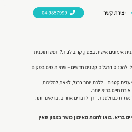
יצירת קשר
04-9857999
קפידים על תזונה נכונה. אנחנו בקאנטרי גן עברון
ו חדר כושר מאובזר ומקצועי להתניע את השינוי,
נית אימונים אישית בצפון, קרוב לבית? חפשו תוכנית
לו להכניס הרגלים קטנים חדשים – שתיית מים במקום
צעדים קטנים – ללכת יותר ברגל, לצאת להליכות
ורח חיים בריא יותר.
את דרכם ולפנות דרך לדברים אחרים. בריאים יותר.
ם בריא. בואו להנות מאימון כושר בצפון שאין